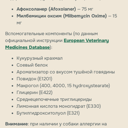
Афоксоланер (Afoxolaner)
— 75 мг
Милбемицин оксим (Milbemycin Oxime)
— 15
мг
Вспомогательные компоненты (по данным
официальной инструкции
European Veterinary
Medicines Database
):
Кукурузный крахмал
Соевый белок
Ароматизатор со вкусом тушёной говядины
Повидон (E1201)
Макрогол (400, 4000, 15 hydroxystearate)
Глицерин (E422)
Среднецепочечные триглицериды
Лимонная кислота моногидрат (E330)
Бутилгидрокситолуол (E321)
Внимание
: при наличии у собаки аллергии на