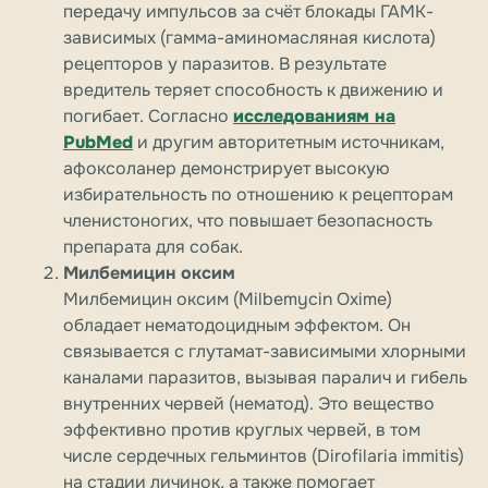
передачу импульсов за счёт блокады ГАМК-
зависимых (гамма-аминомасляная кислота)
рецепторов у паразитов. В результате
вредитель теряет способность к движению и
погибает. Согласно
исследованиям на
PubMed
и другим авторитетным источникам,
афоксоланер демонстрирует высокую
избирательность по отношению к рецепторам
членистоногих, что повышает безопасность
препарата для собак.
Милбемицин оксим
Милбемицин оксим (Milbemycin Oxime)
обладает нематодоцидным эффектом. Он
связывается с глутамат-зависимыми хлорными
каналами паразитов, вызывая паралич и гибель
внутренних червей (нематод). Это вещество
эффективно против круглых червей, в том
числе сердечных гельминтов (Dirofilaria immitis)
на стадии личинок, а также помогает